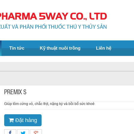
Tin tức
Kỹ thuật nuôi trồng
Liên hệ
PREMIX S
Giúp tôm cứng vỏ, chắc thịt, nặng ký và bồi bổ sức khoẻ
Đặt hàng