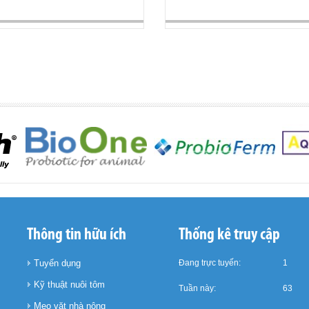
Thông tin hữu ích
Thống kê truy cập
Tuyển dụng
Đang trực tuyến:
1
Kỹ thuật nuôi tôm
Tuần này:
63
Mẹo vặt nhà nông