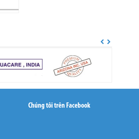
Premix S New
Chắc Vỏ, Cứng Thịt, Tạo Màu
Cho Tôm
Chúng tôi trên Facebook