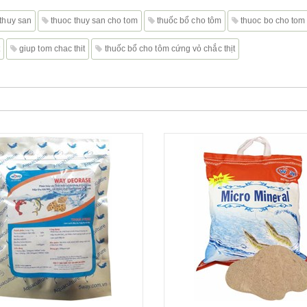
 thuy san
thuoc thuy san cho tom
thuốc bổ cho tôm
thuoc bo cho tom
giup tom chac thit
thuốc bổ cho tôm cứng vỏ chắc thịt