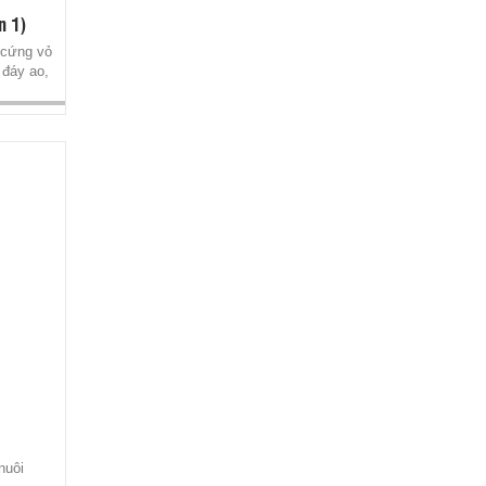
n 1)
 cứng vỏ
 đáy ao,
MEGACID LIQUID
Acid hữu cơ thay thế kháng sinh phòng
bệnh đường tiêu hóa ở ốc
nuôi