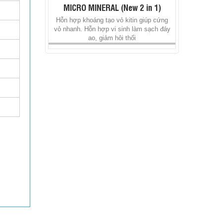
MICRO MINERAL (New 2 in 1)
Hỗn hợp khoáng tạo vỏ kitin giúp cứng
vỏ nhanh. Hỗn hợp vi sinh làm sạch đáy
ao, giảm hôi thối
WAY HEPA
Giải độc, bổ gan cho tôm, cá