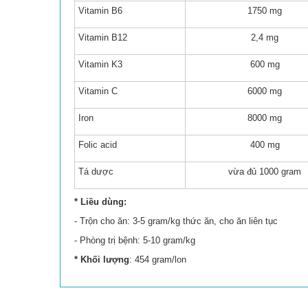
Vitamin B6
1750 mg
Vitamin B12
2,4 mg
Vitamin K3
600 mg
Vitamin C
6000 mg
Iron
8000 mg
Folic acid
400 mg
Tá dược
vừa đủ 1000 gram
* Liều dùng:
- Trộn cho ăn: 3-5 gram/kg thức ăn, cho ăn liên tục
- Phòng trị bệnh: 5-10 gram/kg
* Khối lượng
: 454 gram/lon