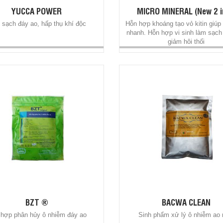
YUCCA POWER
MICRO MINERAL (New 2 i
sạch đáy ao, hấp thụ khí độc
Hỗn hợp khoáng tạo vỏ kitin giúp
nhanh. Hỗn hợp vi sinh làm sạch
giảm hôi thối
BZT ®
BACWA CLEAN
hợp phân hủy ô nhiễm đáy ao
Sinh phẩm xử lý ô nhiễm ao 