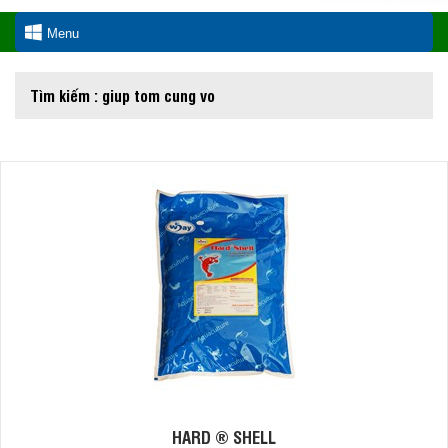
Menu
Tìm kiếm : giup tom cung vo
HARD ® SHELL