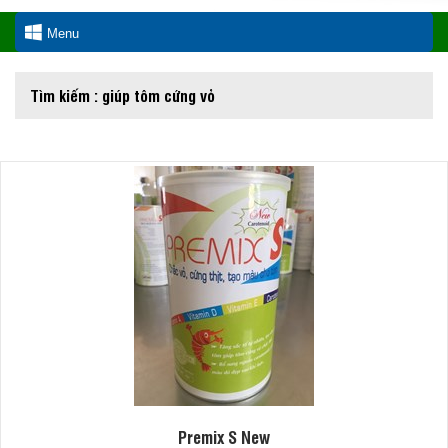
Menu
Tìm kiếm : giúp tôm cứng vỏ
Premix S New