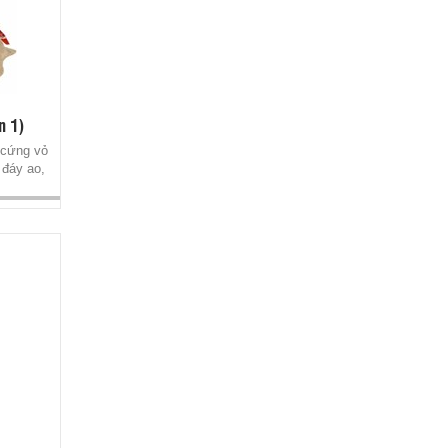
n 1)
 cứng vỏ
 đáy ao,
MEGACID LIQUID
Acid hữu cơ thay thế kháng sinh phòng
bệnh đường tiêu hóa ở ốc