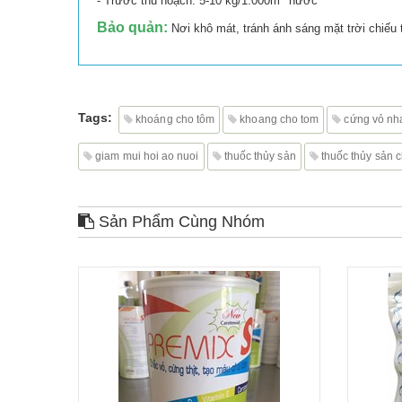
- Trước thu hoạch: 5-10 kg/1.000m
nước
Bảo quản:
Nơi khô mát, tránh ánh sáng mặt trời chiếu t
Tags:
khoáng cho tôm
khoang cho tom
cứng vỏ nh
giam mui hoi ao nuoi
thuốc thủy sản
thuốc thủy sản 
Sản Phẩm Cùng Nhóm