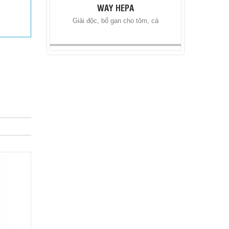
WAY HEPA
Giải độc, bổ gan cho tôm, cá
DIGEST ONE
Men vi sinh tiêu hóa sống cao cấp