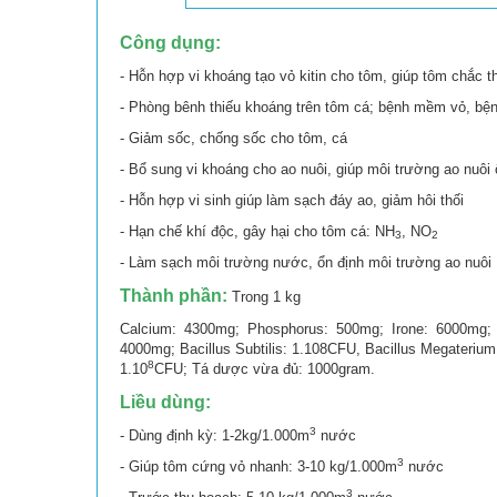
Công dụng:
- Hỗn hợp vi khoáng tạo vỏ kitin cho tôm, giúp tôm chắc t
- Phòng bênh thiếu khoáng trên tôm cá; bệnh mềm vỏ, bện
- Giảm sốc, chống sốc cho tôm, cá
- Bổ sung vi khoáng cho ao nuôi, giúp môi trường ao nuôi 
- Hỗn hợp vi sinh giúp làm sạch đáy ao, giảm hôi thối
- Hạn chế khí độc, gây hại cho tôm cá: NH
, NO
3
2
- Làm sạch môi trường nước, ổn định môi trường ao nuôi
Thành phần:
Trong 1 kg
Calcium: 4300mg; Phosphorus: 500mg; Irone: 6000mg;
4000mg; Bacillus Subtilis: 1.108CFU, Bacillus Megaterium
8
1.10
CFU; Tá dược vừa đủ: 1000gram.
Liều dùng:
3
- Dùng định kỳ: 1-2kg/1.000m
nước
3
- Giúp tôm cứng vỏ nhanh: 3-10 kg/1.000m
nước
3