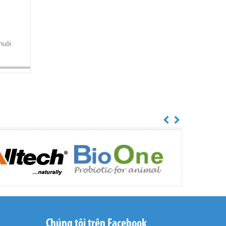
nuôi
Premix S New
Chắc Vỏ, Cứng Thịt, Tạo Màu
Cho Tôm
Chúng tôi trên Facebook