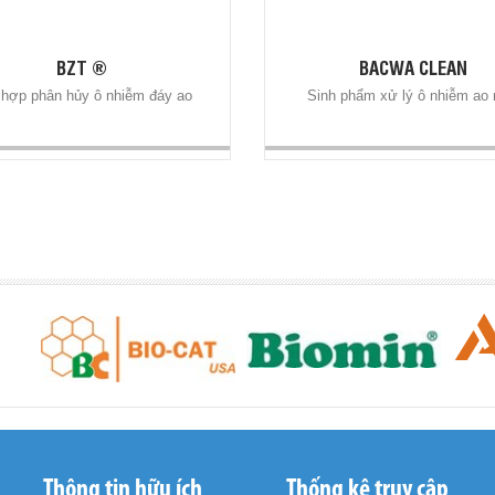
BZT ®
BACWA CLEAN
hợp phân hủy ô nhiễm đáy ao
Sinh phẩm xử lý ô nhiễm ao 
Thông tin hữu ích
Thống kê truy cập