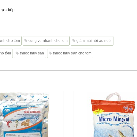
rực tiếp
anh cho tôm
cung vo nhanh cho tom
giảm mùi hôi ao nuôi
cho tôm
thuoc thuy san
thuoc thuy san cho tom