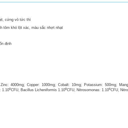
hịt, cứng vỏ
tức
thì
h tôm khó lột xác, màu sắc nhợt nhạt
ổn định
 Zinc: 4000mg; Copper: 1000mg; Cobalt: 10mg; Potassium: 500mg; Mang
8
8
8
: 1.10
CFU, Bacillus Licheniformis 1.10
CFU, Nitrosomonas: 1.10
CFU, Nitro