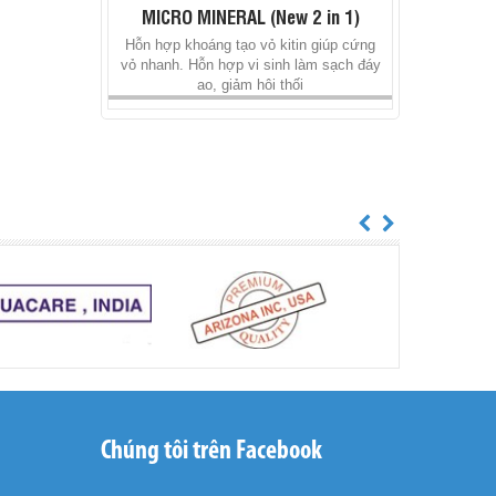
MICRO MINERAL (New 2 in 1)
Hỗn hợp khoáng tạo vỏ kitin giúp cứng
vỏ nhanh. Hỗn hợp vi sinh làm sạch đáy
ao, giảm hôi thối
WAY HEPA
Chúng tôi trên Facebook
Giải độc, bổ gan cho tôm, cá