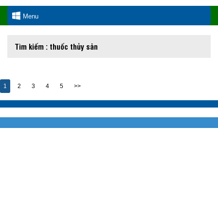
Menu
Tìm kiếm : thuốc thủy sản
1
2
3
4
5
>>